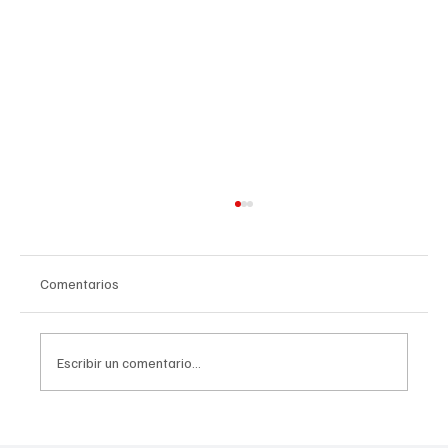
Comentarios
Escribir un comentario...
CVUSD realizará entregas de mochilas para