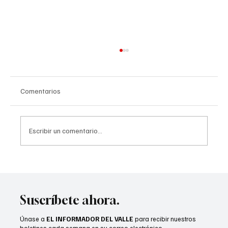
Comentarios
Escribir un comentario...
Recién casados podrían calificar para un
seguro médico asequible
Suscríbete ahora.
Únase a
EL INFORMADOR DEL VALLE
para recibir nuestros