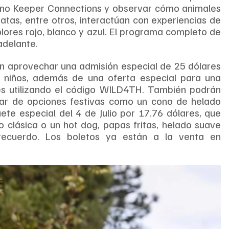
rano Keeper Connections y observar cómo animales 
atas, entre otros, interactúan con experiencias de 
lores rojo, blanco y azul. El programa completo de 
adelante.
rán aprovechar una admisión especial de 25 dólares 
 niños, además de una oferta especial para una 
s utilizando el código WILD4TH. También podrán 
utar de opciones festivas como un cono de helado 
te especial del 4 de Julio por 17.76 dólares, que 
clásica o un hot dog, papas fritas, helado suave 
temático y un vaso grande de recuerdo. Los boletos ya están a la venta en 