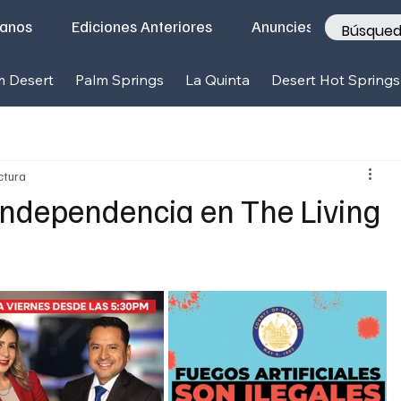
tanos
Ediciones Anteriores
Anunciese con nosotr
m Desert
Palm Springs
La Quinta
Desert Hot Springs
ctura
 Independencia en The Living