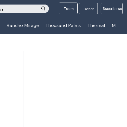
os
Zoom
Suscribirse
Donar
Rancho Mirage
Thousand Palms
Thermal
Mecca