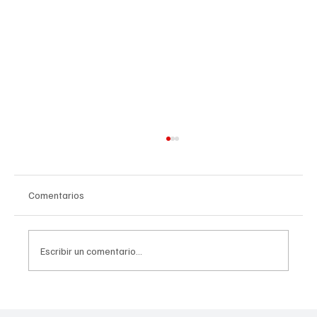
Comentarios
Escribir un comentario...
“Camarón” Zepeda conquista título mundial