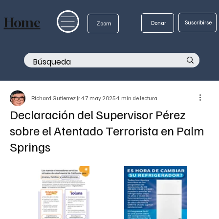
Home
Suscribirse
Donar
Zoom
Richard Gutierrez Jr.
17 may 2025
1 min de lectura
Declaración del Supervisor Pérez
sobre el Atentado Terrorista en Palm
Springs