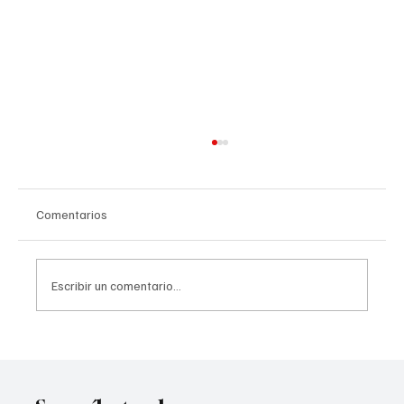
Comentarios
Escribir un comentario...
ShiftPass conecta a trabajadores y
empresas en tiempo real