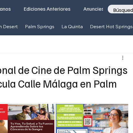
tanos
Ediciones Anteriores
Anunciese con nosotr
m Desert
Palm Springs
La Quinta
Desert Hot Springs
ional de Cine de Palm Springs
ícula Calle Málaga en Palm