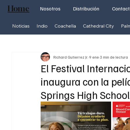
Home
Nosotros
Distribución
Contac
Noticias
Indio
Coachella
Cathedral City
Pal
Richard Gutierrez Jr.
9 ene
3 min de lectura
El Festival Internac
inaugura con la pel
Springs High School