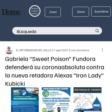
Home
Suscribirse
Donar
Zoom
EL INFORMADOR DEL VALLE
17 sept 2025
3 min de lectura
Gabriela “Sweet Poison” Fundora
defenderá su coronaabsoluta contra
la nueva retadora Alexas “Iron Lady”
Kubicki