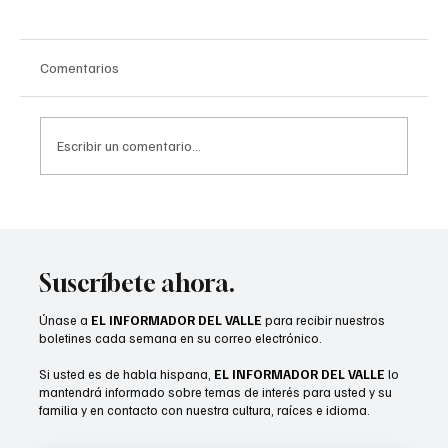
Comentarios
Escribir un comentario...
“Camarón” Zepeda conquista título mundial
del CMB en Las Vegas
Suscríbete ahora.
Únase a
EL INFORMADOR DEL VALLE
para recibir nuestros
boletines cada semana en su correo electrónico.
Si usted es de habla hispana,
EL INFORMADOR DEL VALLE
lo
mantendrá informado sobre temas de interés para usted y su
familia y en contacto con nuestra cultura, raíces e idioma.