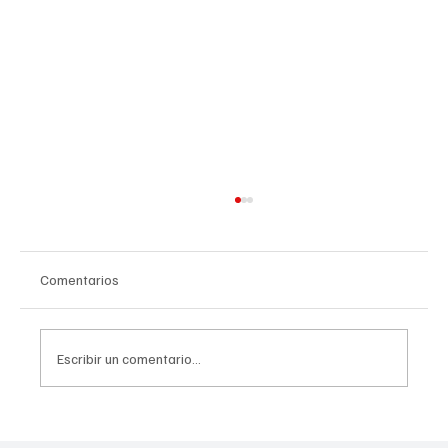
Comentarios
Escribir un comentario...
ShiftPass conecta a trabajadores y