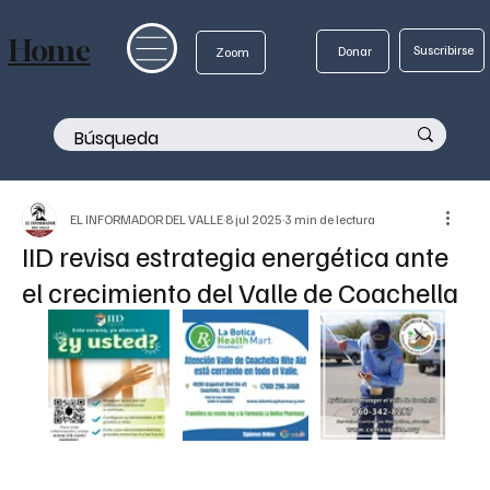
Home
Suscribirse
Donar
Zoom
EL INFORMADOR DEL VALLE
8 jul 2025
3 min de lectura
IID revisa estrategia energética ante
el crecimiento del Valle de Coachella