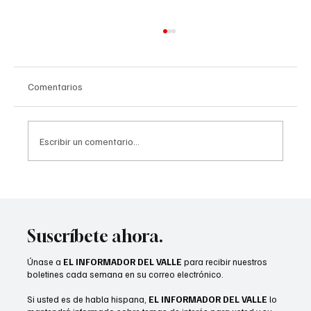
Comentarios
Escribir un comentario...
Desert Sands gradúa a 51 estudiantes de su
Clase de Verano 2026
Suscríbete ahora.
Únase a
EL INFORMADOR DEL VALLE
para recibir nuestros
boletines cada semana en su correo electrónico.
Si usted es de habla hispana,
EL INFORMADOR DEL VALLE
lo