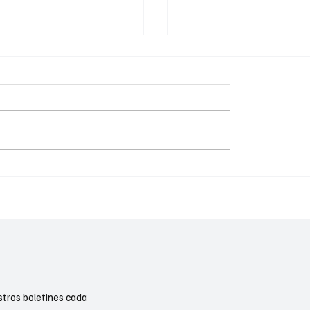
 with the Stars Con
Lionel Richie y Earth, W
en Palm Springs con
Fire se presentarán en 
as del popular programa
Arena
stros boletines cada