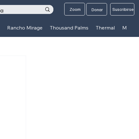
os
Zoom
Suscribirse
Donar
Rancho Mirage
Thousand Palms
Thermal
Mecca