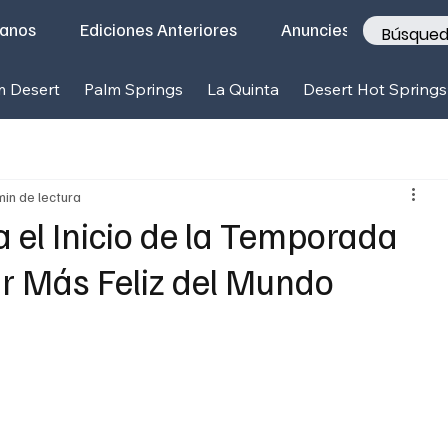
tanos
Ediciones Anteriores
Anunciese con nosotr
m Desert
Palm Springs
La Quinta
Desert Hot Springs
min de lectura
a el Inicio de la Temporada
r Más Feliz del Mundo