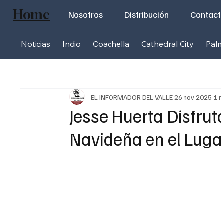
Home
Nosotros
Distribución
Contac
Noticias
Indio
Coachella
Cathedral City
Pal
EL INFORMADOR DEL VALLE
26 nov 2025
1 
Jesse Huerta Disfrut
Navideña en el Luga