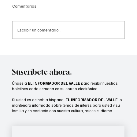
Comentarios
Escribir un comentario...
Más allá de la pérdida de peso: Análisis de
las promesas y los riesgos de los fármacos
GLP-1 a lo largo de la vida
Suscríbete ahora.
Únase a
EL INFORMADOR DEL VALLE
para recibir nuestros
boletines cada semana en su correo electrónico.
Si usted es de habla hispana,
EL INFORMADOR DEL VALLE
lo
mantendrá informado sobre temas de interés para usted y su
familia y en contacto con nuestra cultura, raíces e idioma.