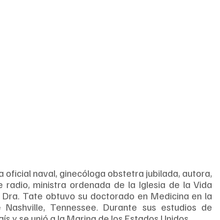
 oficial naval, ginecóloga obstetra jubilada, autora, 
adio, ministra ordenada de la Iglesia de la Vida 
a Dra. Tate obtuvo su doctorado en Medicina en la 
Nashville, Tennessee. Durante sus estudios de 
aís y se unió a la Marina de los Estados Unidos. 