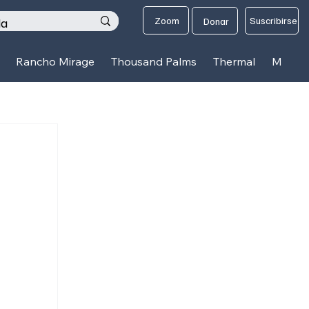
os
Zoom
Suscribirse
Donar
Rancho Mirage
Thousand Palms
Thermal
Mecca