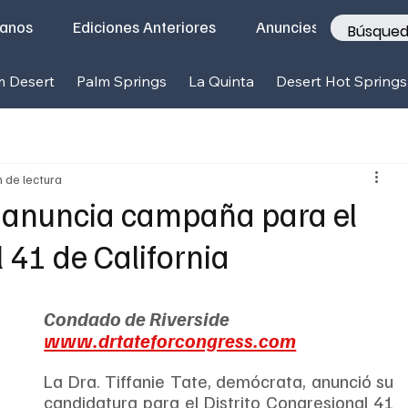
tanos
Ediciones Anteriores
Anunciese con nosotr
m Desert
Palm Springs
La Quinta
Desert Hot Springs
n de lectura
te anuncia campaña para el
l 41 de California
Condado de Riverside
www.drtateforcongress.com
La Dra. Tiffanie Tate, demócrata, anunció su 
candidatura para el Distrito Congresional 41 