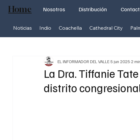
Home
Nosotros
Distribución
Contac
Noticias
Indio
Coachella
Cathedral City
Pal
EL INFORMADOR DEL VALLE
5 jun 2025
2 mi
La Dra. Tiffanie Ta
distrito congresiona