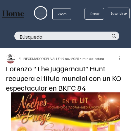
Home
Suscribirse
Donar
Zoom
EL INFORMADOR DEL VALLE
19 nov 2025
4 min de lectura
Lorenzo “The Juggernaut” Hunt
recupera el título mundial con un KO
espectacular en BKFC 84