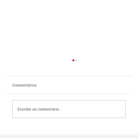
Comentarios
Escribir un comentario...
“Camarón” Zepeda conquista título mundial