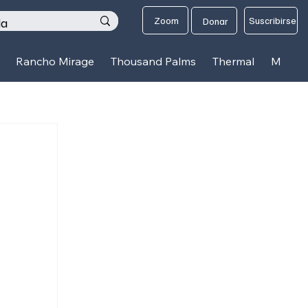
os
Zoom
Suscribirse
Donar
Rancho Mirage
Thousand Palms
Thermal
Mecca