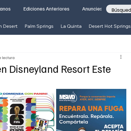
tanos
Ediciones Anteriores
Anunciese con nosotr
m Desert
Palm Springs
La Quinta
Desert Hot Springs
e lectura
n Disneyland Resort Este