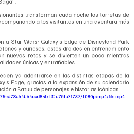
Saga”.
ionantes transforman cada noche las torretas de 
 acompañando a los visitantes en una aventura más 
n a Star Wars: Galaxy’s Edge de Disneyland Park 
tones y curiosos, estos droides en entrenamiento 
an nuevos retos y se divierten un poco mientras 
lidades únicas y entrañables.
eden ya adentrarse en las distintas etapas de la 
y’s Edge, gracias a la expansión de su calendario 
ción a Batuu de personajes e historias icónicas.
b_775ed78a64b64acd84b132c75fc7f737/1080p/mp4/file.mp4