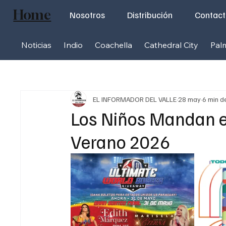
Home
Nosotros
Distribución
Contac
Noticias
Indio
Coachella
Cathedral City
Pal
EL INFORMADOR DEL VALLE
28 may
6 min d
Los Niños Mandan e
Verano 2026