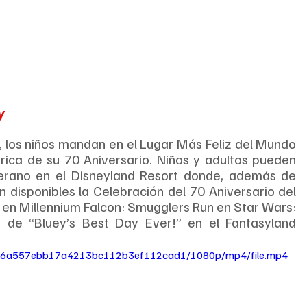
y
, los niños mandan en el Lugar Más Feliz del Mundo 
rica de su 70 Aniversario. Niños y adultos pueden 
erano en el Disneyland Resort donde, además de 
 disponibles la Celebración del 70 Aniversario del 
 en Millennium Falcon: Smugglers Run en Star Wars: 
 de “Bluey’s Best Day Ever!” en el Fantasyland 
4b_36a557ebb17a4213bc112b3ef112cad1/1080p/mp4/file.mp4