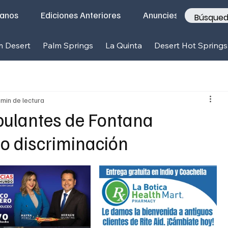
tanos
Ediciones Anteriores
Anunciese con nosotr
m Desert
Palm Springs
La Quinta
Desert Hot Springs
 min de lectura
ulantes de Fontana
o discriminación