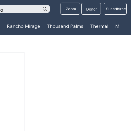
os
Zoom
Suscribirse
Donar
Rancho Mirage
Thousand Palms
Thermal
Mecca