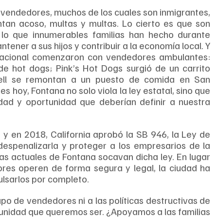
 vendedores, muchos de los cuales son inmigrantes, 
an acoso, multas y multas. Lo cierto es que son 
o que innumerables familias han hecho durante 
ener a sus hijos y contribuir a la economía local. Y 
 nacional comenzaron con vendedores ambulantes: 
e hot dogs; Pink’s Hot Dogs surgió de un carrito 
ell se remontan a un puesto de comida en San 
s hoy, Fontana no solo viola la ley estatal, sino que 
ad y oportunidad que deberían definir a nuestra 
 y en 2018, California aprobó la SB 946, la Ley de 
espenalizarla y proteger a los empresarios de la 
as actuales de Fontana socavan dicha ley. En lugar 
res operen de forma segura y legal, la ciudad ha 
lsarlos por completo.
o de vendedores ni a las políticas destructivas de 
munidad que queremos ser. ¿Apoyamos a las familias 