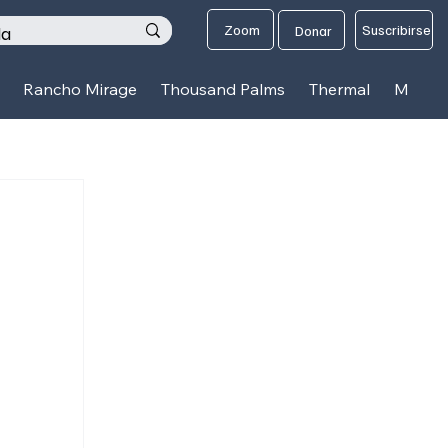
os
Zoom
Suscribirse
Donar
Rancho Mirage
Thousand Palms
Thermal
Mecca