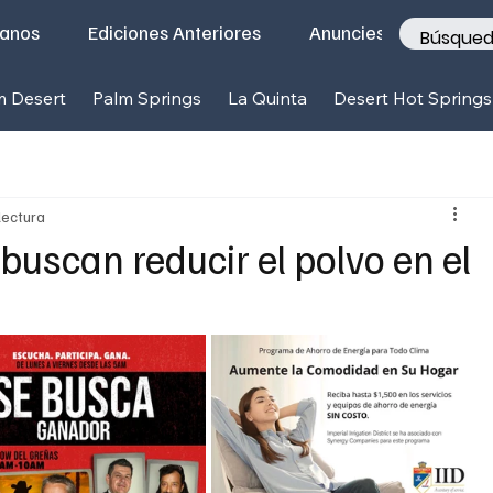
tanos
Ediciones Anteriores
Anunciese con nosotr
m Desert
Palm Springs
La Quinta
Desert Hot Springs
lectura
uscan reducir el polvo en el