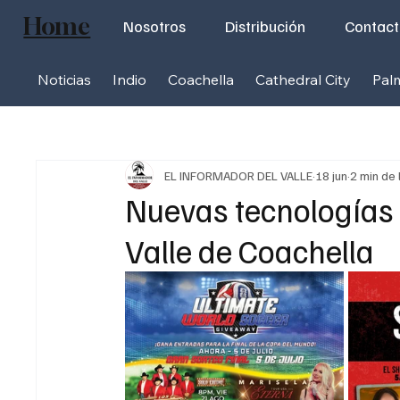
Home
Nosotros
Distribución
Contac
Noticias
Indio
Coachella
Cathedral City
Pal
EL INFORMADOR DEL VALLE
18 jun
2 min de 
Nuevas tecnologías b
Valle de Coachella