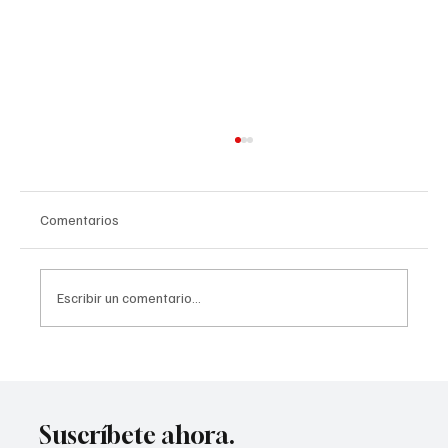
Comentarios
Escribir un comentario...
Recién casados podrían calificar para un
seguro médico asequible
Suscríbete ahora.