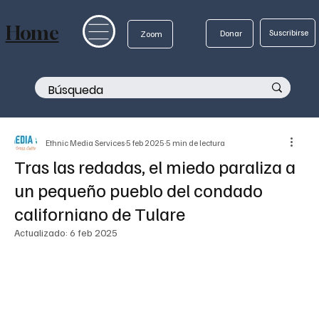
Home
Suscribirse
Donar
Zoom
Ethnic Media Services
5 feb 2025
5 min de lectura
Tras las redadas, el miedo paraliza a
un pequeño pueblo del condado
californiano de Tulare
Actualizado:
6 feb 2025