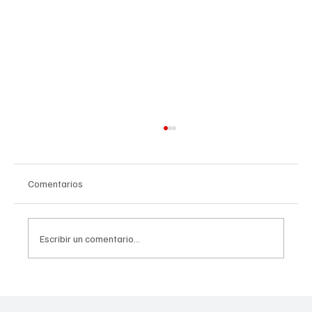
Comentarios
Escribir un comentario...
Recién casados podrían calificar para un
seguro médico asequible