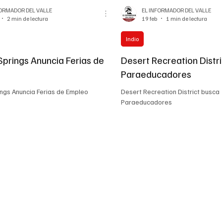
FORMADOR DEL VALLE
EL INFORMADOR DEL VALLE
2 min de lectura
19 feb
1 min de lectura
Indio
Springs Anuncia Ferias de
Desert Recreation Distr
Paraeducadores
ngs Anuncia Ferias de Empleo
Desert Recreation District busca
Paraeducadores