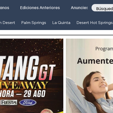
tanos
Ediciones Anteriores
Anunciese con nosotr
m Desert
Palm Springs
La Quinta
Desert Hot Springs