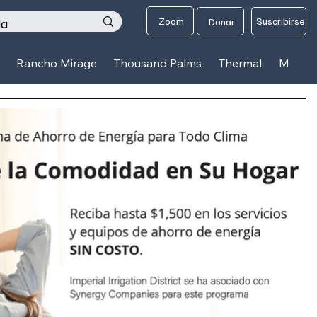
os
Zoom
Suscribirse
Donar
Rancho Mirage
Thousand Palms
Thermal
Mecca