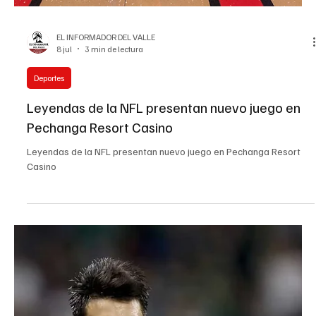
Stephens
Firebirds renuevan contrato de Mitchell Stephens