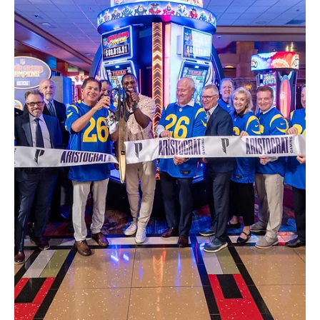
EL INFORMADOR DEL VALLE
14 jul
2 min de lectura
Firebirds
Firebirds renuevan contrato de Mitchell