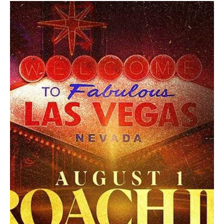
DeAnn Lubell
hace 5 días
1 min de lectura
Deportes
“Camarón” Zepeda conquista título mundial del
CMB en Las Vegas
“Camarón” Zepeda conquista título mundial del CMB en Las Vegas