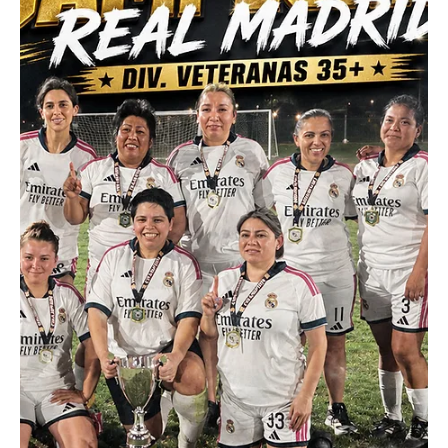
EL INFORMADOR DEL VALLE
15 jul
2 min de lectura
Deportes
España y Argentina van por la gloria mundial;
Francia e Inglaterra disputarán el tercer lugar
España y Argentina van por la gloria mundial; Francia e Inglaterra
disputarán el tercer lugar