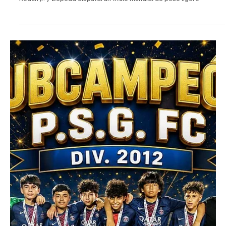
EL INFORMADOR DEL VALLE
29 jul
5 min de lectura
Deportes
Roach Jr. y Zepeda disputarán título mundial de
peso ligero