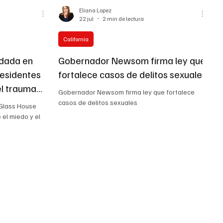
Eliana Lopez
22 jul
2 min de lectura
California
edada en
Gobernador Newsom firma ley que
residentes
fortalece casos de delitos sexuales
el trauma
Gobernador Newsom firma ley que fortalece
casos de delitos sexuales
 Glass House
 el miedo y el