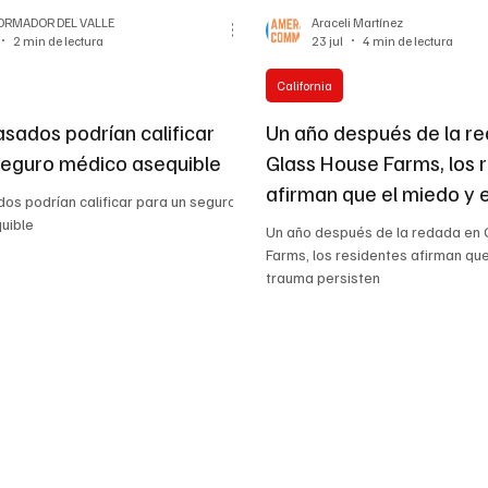
FORMADOR DEL VALLE
Araceli Martínez
2 min de lectura
23 jul
4 min de lectura
California
asados podrían calificar
Un año después de la r
seguro médico asequible
Glass House Farms, los 
afirman que el miedo y 
os podrían calificar para un seguro
persisten
uible
Un año después de la redada en
Farms, los residentes afirman que
trauma persisten