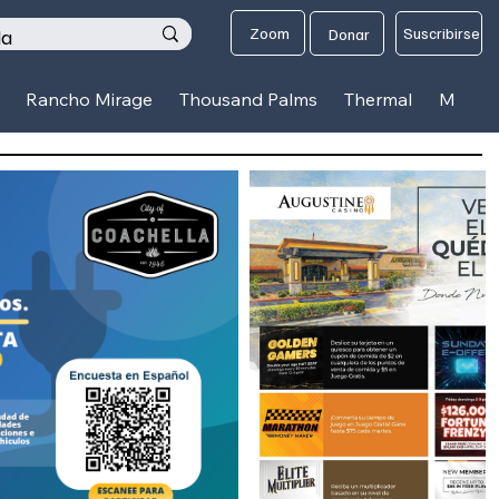
os
Zoom
Suscribirse
Donar
Rancho Mirage
Thousand Palms
Thermal
Mecca