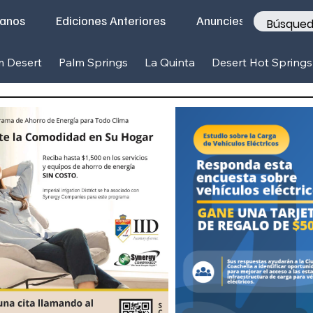
tanos
Ediciones Anteriores
Anunciese con nosotr
m Desert
Palm Springs
La Quinta
Desert Hot Springs