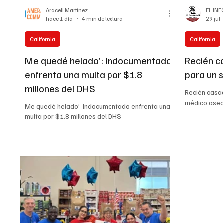
Araceli Martínez
EL IN
hace 1 día
4 min de lectura
29 jul
California
California
Me quedé helado’: Indocumentado
Recién c
enfrenta una multa por $1.8
para un 
millones del DHS
Recién casad
médico aseq
Me quedé helado’: Indocumentado enfrenta una
multa por $1.8 millones del DHS