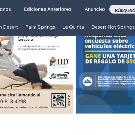
tanos
Ediciones Anteriores
Anunciese con nosotr
m Desert
Palm Springs
La Quinta
Desert Hot Springs