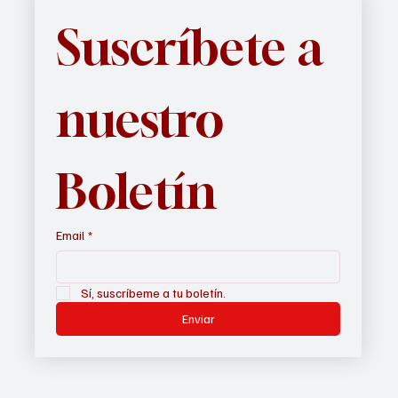
Únase a
EL INFORMADOR DEL VALLE
para recibir nuestros
boletines cada semana en su correo electrónico.
Si usted es de habla hispana,
EL INFORMADOR DEL VALLE
lo
mantendrá informado sobre temas de interés para usted y su
familia y en contacto con nuestra cultura, raíces e idioma.
Suscríbete a 
nuestro 
Boletín
Email
*