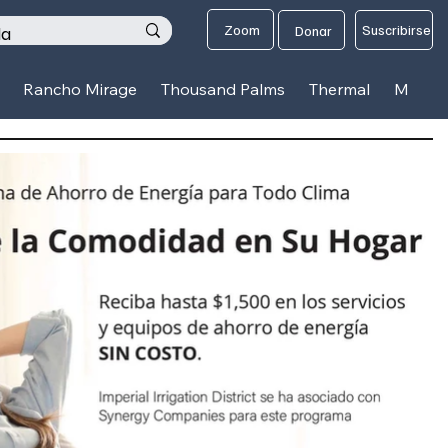
os
Zoom
Suscribirse
Donar
Rancho Mirage
Thousand Palms
Thermal
Mecca