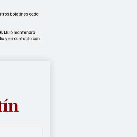
stros boletines cada
ALLE
lo mantendrá
lia y en contacto con
tín