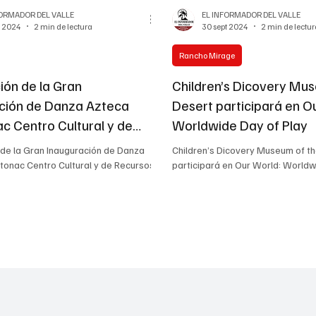
FORMADOR DEL VALLE
EL INFORMADOR DEL VALLE
v 2024
2 min de lectura
30 sept 2024
2 min de lectu
Rancho Mirage
ión de la Gran
Children’s Dicovery Mu
ción de Danza Azteca
Desert participará en O
ac Centro Cultural y de
Worldwide Day of Play
 Indígenas
 de la Gran Inauguración de Danza
Children’s Dicovery Museum of t
ltonac Centro Cultural y de Recursos
participará en Our World: Worldw