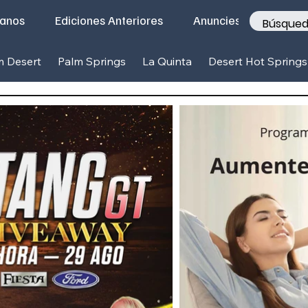
tanos
Ediciones Anteriores
Anunciese con nosotr
m Desert
Palm Springs
La Quinta
Desert Hot Springs