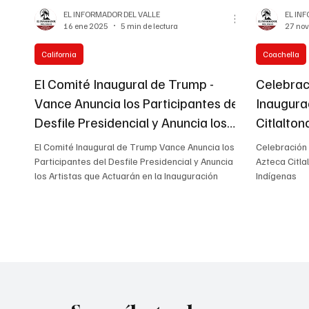
EL INFORMADOR DEL VALLE
EL IN
16 ene 2025
5 min de lectura
27 no
California
Coachella
El Comité Inaugural de Trump -
Celebrac
Vance Anuncia los Participantes del
Inaugura
Desfile Presidencial y Anuncia los
Citlalton
Artistas que Actuarán en la
Recursos
El Comité Inaugural de Trump Vance Anuncia los
Celebración
Inauguración Presidencial
Participantes del Desfile Presidencial y Anuncia
Azteca Citla
los Artistas que Actuarán en la Inauguración
Indígenas