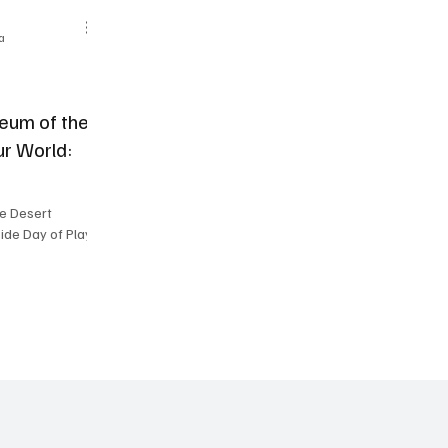
ra
seum of the
ur World:
he Desert
ide Day of Play