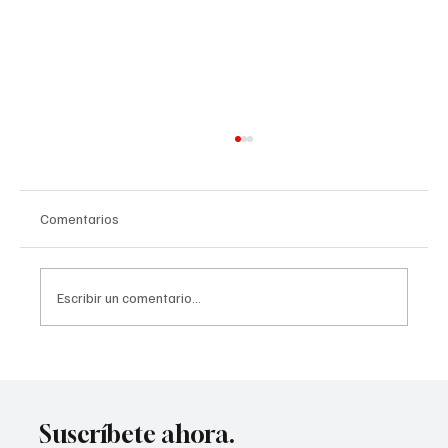
Comentarios
Escribir un comentario...
Palm Desert vivirá un fin de semana de
fútbol internacional
Suscríbete ahora.