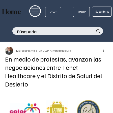
Home
Suscribirse
Donar
Zoom
Marcos Palma
6 jun 2024
4 min de lectura
En medio de protestas, avanzan las
negociaciones entre Tenet
Healthcare y el Distrito de Salud del
Desierto