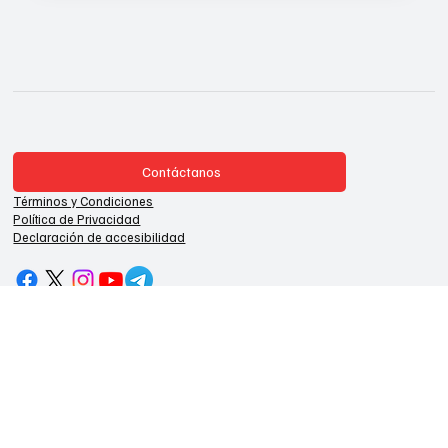
Contáctanos
Términos y Condiciones
Política de Privacidad
Declaración de accesibilidad
Si te gustaría apoyar nuestra misión periodística o nuestro
periódico por favor donar y/o contribuir para seguir
manteniéndote a ti y a la comunidad bien informada,