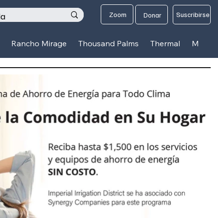
os
Zoom
Suscribirse
Donar
Rancho Mirage
Thousand Palms
Thermal
Mecca