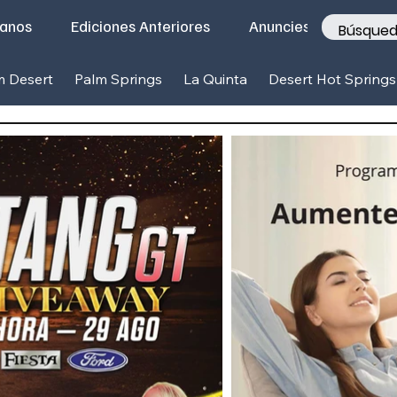
tanos
Ediciones Anteriores
Anunciese con nosotr
m Desert
Palm Springs
La Quinta
Desert Hot Springs