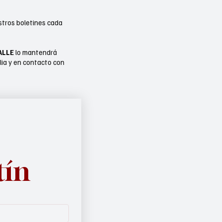
stros boletines cada
ALLE
lo mantendrá
lia y en contacto con
tín