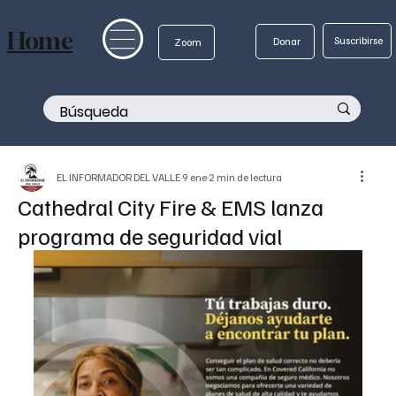
Home
Suscribirse
Donar
Zoom
EL INFORMADOR DEL VALLE
9 ene
2 min de lectura
Cathedral City Fire & EMS lanza
programa de seguridad vial