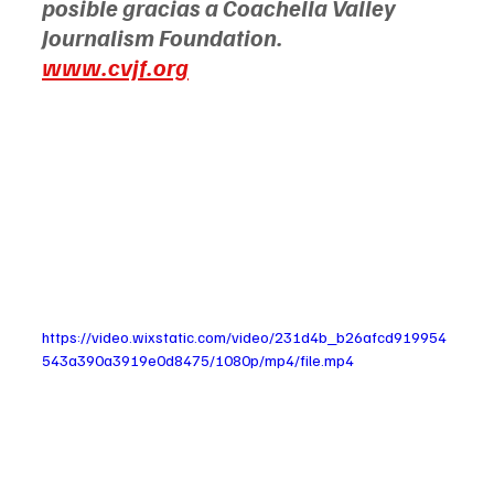
posible gracias a Coachella Valley 
Journalism Foundation. 
www.cvjf.org
https://video.wixstatic.com/video/231d4b_b26afcd919954
543a390a3919e0d8475/1080p/mp4/file.mp4