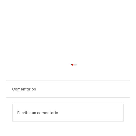
Comentarios
Escribir un comentario...
CVUSD realizará entregas de mochilas para