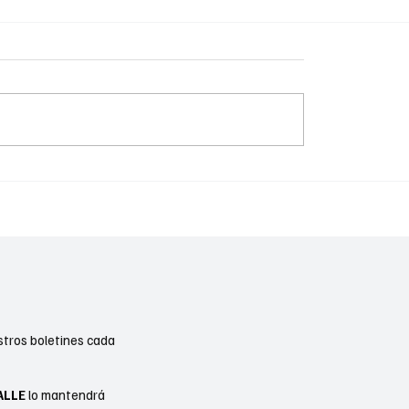
ón” Zepeda conquista
Roach Jr. y Zepeda disp
mundial del CMB en Las
título mundial de peso l
stros boletines cada
ALLE
lo mantendrá