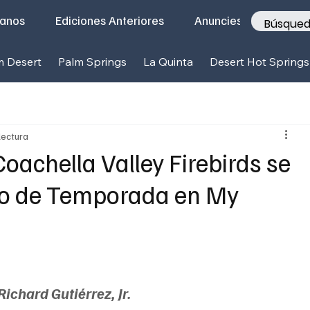
tanos
Ediciones Anteriores
Anunciese con nosotr
m Desert
Palm Springs
La Quinta
Desert Hot Springs
lectura
Coachella Valley Firebirds se
cio de Temporada en My
Richard Gutiérrez, Jr.