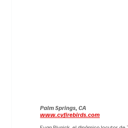
Palm Springs, CA
www.cvfirebirds.com
Evan Pivnick, el dinámico locutor de 