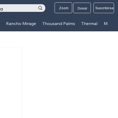
os
Zoom
Suscribirse
Donar
Rancho Mirage
Thousand Palms
Thermal
Mecca