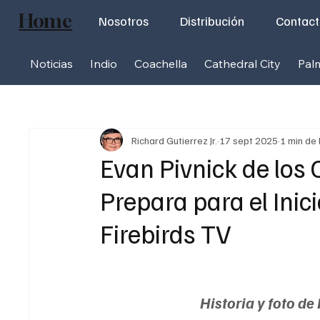
Home
Nosotros
Distribución
Contac
Noticias
Indio
Coachella
Cathedral City
Pal
Richard Gutierrez Jr.
17 sept 2025
1 min de 
Evan Pivnick de los 
Prepara para el Ini
Firebirds TV
Historia y foto de 