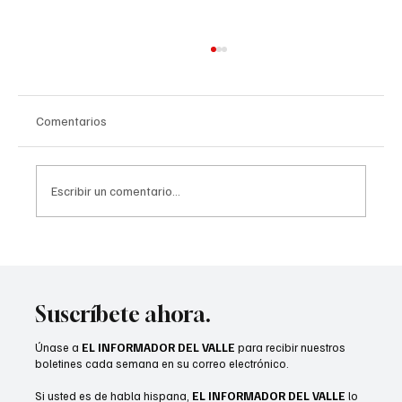
Comentarios
Escribir un comentario...
“Camarón” Zepeda conquista título mundial
del CMB en Las Vegas
Suscríbete ahora.
Únase a
EL INFORMADOR DEL VALLE
para recibir nuestros
boletines cada semana en su correo electrónico.
Si usted es de habla hispana,
EL INFORMADOR DEL VALLE
lo