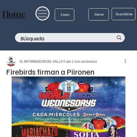
Home
Suscribirse
Donar
Zoom
EL INFORMADOR DEL VALLE
9 abr
1 min de lectura
Firebirds firman a Piironen