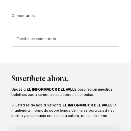
Comentarios
Escribir un comentario...
“Camarón” Zepeda conquista título mundial
del CMB en Las Vegas
Suscríbete ahora.
Únase a
EL INFORMADOR DEL VALLE
para recibir nuestros
boletines cada semana en su correo electrónico.
Si usted es de habla hispana,
EL INFORMADOR DEL VALLE
lo
mantendrá informado sobre temas de interés para usted y su
familia y en contacto con nuestra cultura, raíces e idioma.