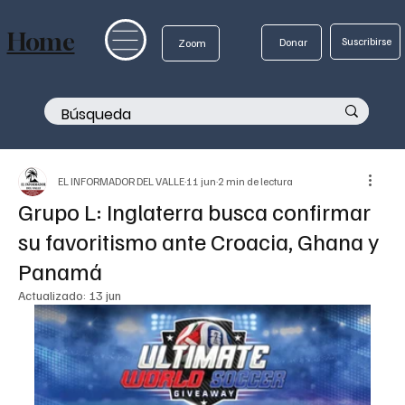
Home
Suscribirse
Donar
Zoom
EL INFORMADOR DEL VALLE
11 jun
2 min de lectura
Grupo L: Inglaterra busca confirmar
su favoritismo ante Croacia, Ghana y
Panamá
Actualizado:
13 jun