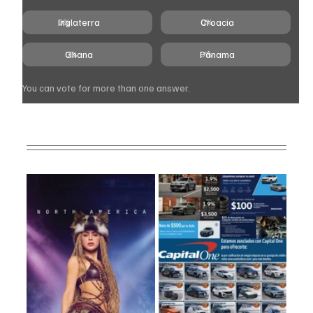
Inglaterra
Croacia
0
%
0
%
Ghana
Pánama
0
%
0
%
You can vote for more than one answer.