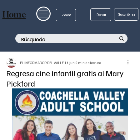
Home
Suscribirse
Donar
Zoom
EL INFORMADOR DEL VALLE
11 jun
2 min de lectura
Regresa cine infantil gratis al Mary
Pickford