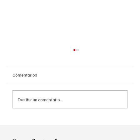
Comentarios
Escribir un comentario...
Cathedral City busca servicios
audiovisuales