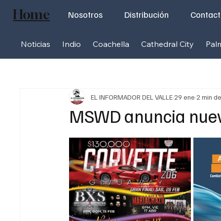
Home
Nosotros
Distribución
Contac
Noticias
Indio
Coachella
Cathedral City
Pal
EL INFORMADOR DEL VALLE
29 ene
2 min de
MSWD anuncia nueva