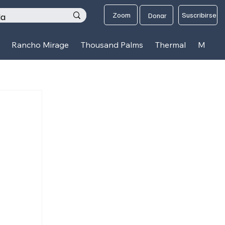
os
Zoom
Suscribirse
Donar
Rancho Mirage
Thousand Palms
Thermal
Mecca