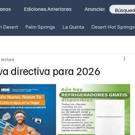
tanos
Ediciones Anteriores
Anunciese con nosotr
m Desert
Palm Springs
La Quinta
Desert Hot Springs
 lectura
 directiva para 2026