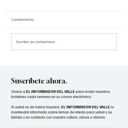
Comentarios
Escribir un comentario...
Dancing with the Stars Con debuta en Palm
Springs con estrellas del popular programa
Suscríbete ahora.
Únase a
EL INFORMADOR DEL VALLE
para recibir nuestros
boletines cada semana en su correo electrónico.
Si usted es de habla hispana,
EL INFORMADOR DEL VALLE
lo
mantendrá informado sobre temas de interés para usted y su
familia y en contacto con nuestra cultura, raíces e idioma.