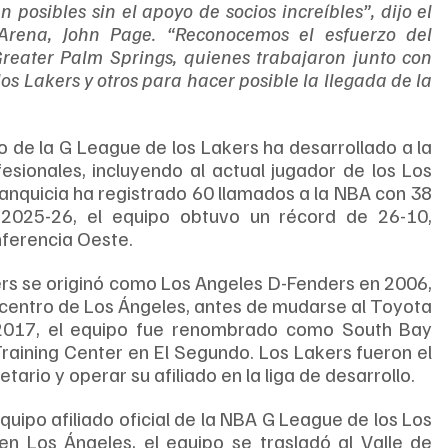
 posibles sin el apoyo de socios increíbles”, dijo el 
 Arena, John Page. “Reconocemos el esfuerzo del 
Greater Palm Springs, quienes trabajaron junto con 
s Lakers y otros para hacer posible la llegada de la 
o de la G League de los Lakers ha desarrollado a la 
sionales, incluyendo al actual jugador de los Los 
anquicia ha registrado 60 llamados a la NBA con 38 
2025-26, el equipo obtuvo un récord de 26-10, 
nferencia Oeste.
ers se originó como Los Angeles D-Fenders en 2006, 
centro de Los Ángeles, antes de mudarse al Toyota 
2017, el equipo fue renombrado como South Bay 
raining Center en El Segundo. Los Lakers fueron el 
tario y operar su afiliado en la liga de desarrollo.
uipo afiliado oficial de la NBA G League de los Los 
 Los Ángeles, el equipo se trasladó al Valle de 