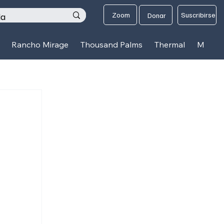
os
Zoom
Suscribirse
Donar
Rancho Mirage
Thousand Palms
Thermal
Mecca