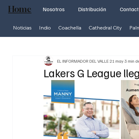
Home
Nosotros
Distribución
Contac
Noticias
Indio
Coachella
Cathedral City
Pal
EL INFORMADOR DEL VALLE
21 may
3 min d
Lakers G League lleg