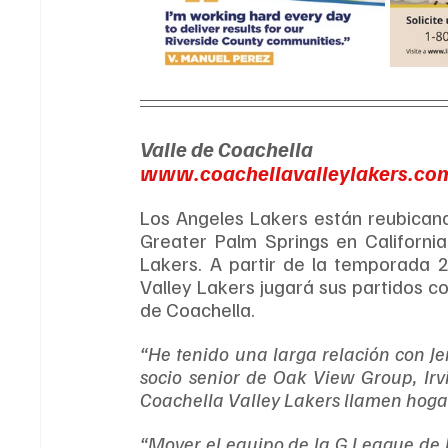
Valle de Coachella
www.coachellavalleylakers.co
Los Angeles Lakers están reubicand
Greater Palm Springs en Californi
Lakers. A partir de la temporada 
Valley Lakers jugará sus partidos co
de Coachella.
“He tenido una larga relación con Jer
socio senior de Oak View Group, Irv
Coachella Valley Lakers llamen hogar
“Mover el equipo de la G League de l