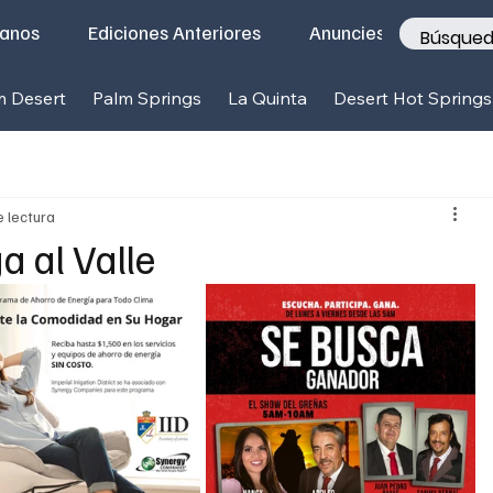
tanos
Ediciones Anteriores
Anunciese con nosotr
m Desert
Palm Springs
La Quinta
Desert Hot Springs
e lectura
a al Valle