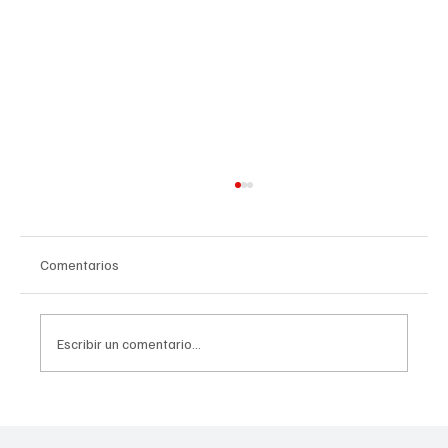
Comentarios
Escribir un comentario...
Recién casados podrían calificar para un
seguro médico asequible