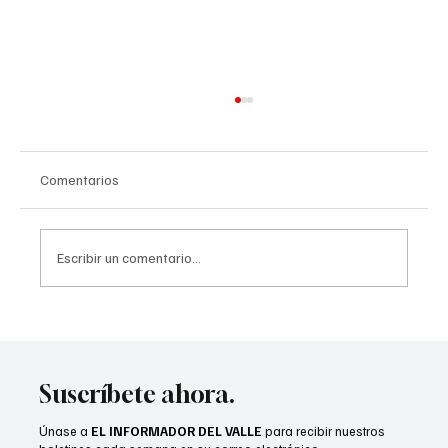
Comentarios
Escribir un comentario...
Scottie Scheffler conquista The American
Express 2026 en La Quinta
Suscríbete ahora.
Únase a
EL INFORMADOR DEL VALLE
para recibir nuestros