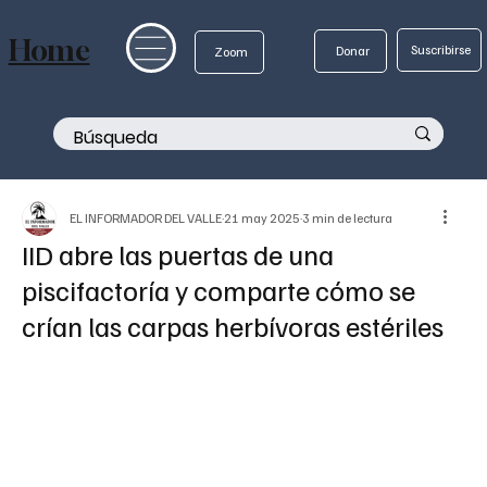
Home
Suscribirse
Donar
Zoom
EL INFORMADOR DEL VALLE
21 may 2025
3 min de lectura
IID abre las puertas de una
piscifactoría y comparte cómo se
crían las carpas herbívoras estériles