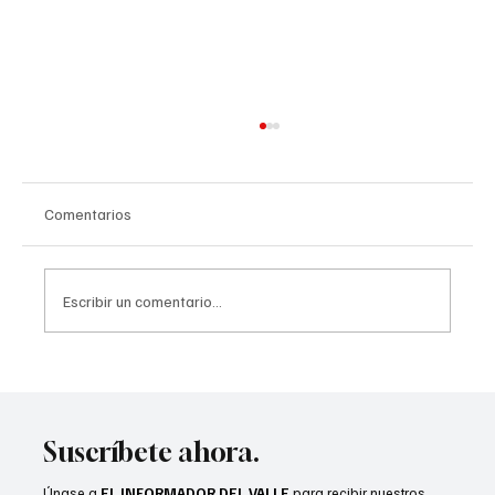
Comentarios
Escribir un comentario...
SunLine lanza iniciativa para mejorar el
transporte público
Suscríbete ahora.
Únase a
EL INFORMADOR DEL VALLE
para recibir nuestros