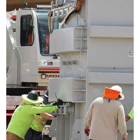
EL INFORMADOR DEL VALLE
15 jul 2025
3 min de lectura
Coachella
Aulas se modernizan con $1.1 millones en
subvenciones energéticas del IID
Aulas se modernizan con $1.1 millones en subvenciones
energéticas del IID