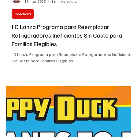
Thousand Palms
IID abre las puertas de una piscifactoría y
comparte cómo se crían las carpas herbívoras
estériles
IID abre las puertas de una piscifactoría y comparte cómo se crían
las carpas herbívoras estériles