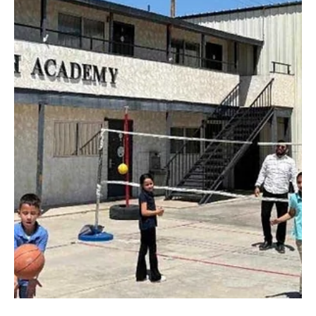
EL INFORMADOR DEL VALLE
22 jul 2025
3 min de lectura
Noticia de la semana
El IID otorga más de $500,000 para apoyar
comunidades más verdes y frescas mediante
subvenciones para espacios verdes públicos
El IID otorga más de $500,000 para apoyar comunidades más
verdes y frescas mediante subvenciones para espacios verdes
públicos.