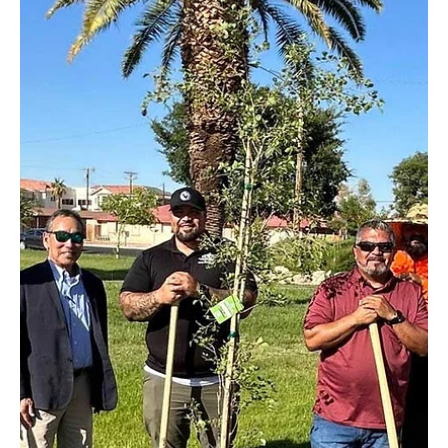
EL INFORMADOR DEL VALLE
9 ene
3 min de lectura
Noticia de la semana
IID e Indio inician proyecto clave de
infraestructura energética
IID e Indio inician proyecto clave de infraestructura energética