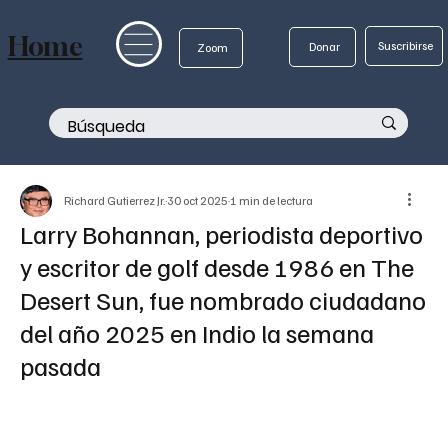
Home
Suscribirse
Donar
Zoom
Richard Gutierrez Jr.
30 oct 2025
1 min de lectura
Larry Bohannan, periodista deportivo
y escritor de golf desde 1986 en The
Desert Sun, fue nombrado ciudadano
del año 2025 en Indio la semana
pasada