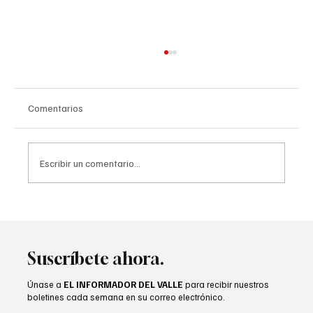
Comentarios
Escribir un comentario...
CVUSD realizará entregas de mochilas para
el regreso a clases
Suscríbete ahora.
Únase a
EL INFORMADOR DEL VALLE
para recibir nuestros
boletines cada semana en su correo electrónico.