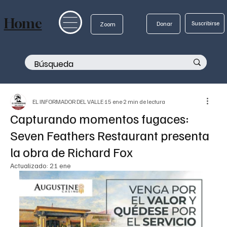
Home
Suscribirse
Donar
Zoom
EL INFORMADOR DEL VALLE
15 ene
2 min de lectura
Capturando momentos fugaces:
Seven Feathers Restaurant presenta
la obra de Richard Fox
Actualizado:
21 ene