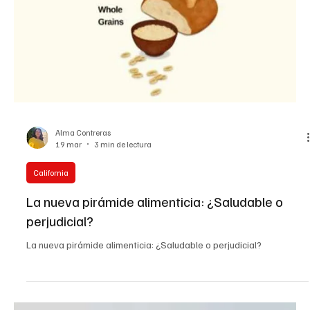
Por Sunita Sohrabji
20 mar
6 min de lectura
California
Los CDC ya no son una fuente confiable de
información sobre vacunas, dice un pediatra
notado
Por Sunita Sohrabji www.americancommunitymedia.org Se están
llevando a cabo grandes esfuerzos en todo el país para eliminar
los requisitos de vacunación para los niños que van a la escuela.
Para mí, esa es una de las ideas más aterradoras que he visto en
mi vida. - Dr. Richard Besser, CEO de la Fundación Robert Wood
Johnson. Los Centros para el Control y la Prevención de
Enfermedades ya no son una fuente creíble de información sobre
vacunas, dijo el pediatra Dr. Richard Besse