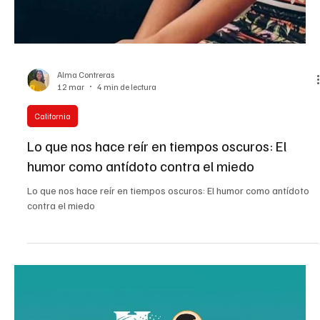
Alma Contreras
19 mar
3 min de lectura
California
La nueva pirámide alimenticia: ¿Saludable o
perjudicial?
La nueva pirámide alimenticia: ¿Saludable o perjudicial?