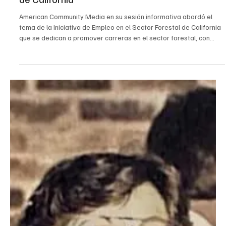
Alma Contreras
9 abr
3 min de lectura
California
Iniciativa de Empleo en el Sector Forestal de
California Ampliando Oportunidades
Profesionales y Fortaleciendo la Fuerza Laboral
de California
American Community Media en su sesión informativa abordó el
tema de la Iniciativa de Empleo en el Sector Forestal de California
que se dedican a promover carreras en el sector forestal, con
énfasis en la gestión forestal, la prevención de incendios
forestales y la sostenibilidad.