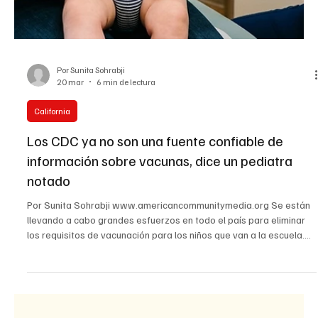
California
Listos California
Listos California