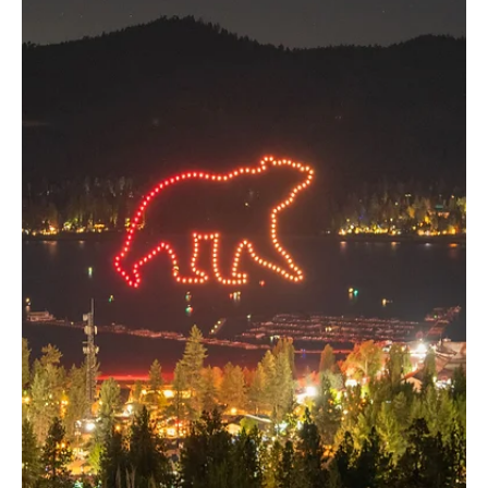
EL INFORMADOR DEL VALLE
28 ago 2025
3 min de lectura
California
Los Colegios Comunitarios de California y la
Comisión de Ayuda Estudiantil de California
instan a los estudiantes a solicitar ayuda
financiera antes del 2 de septiembre
Los Colegios Comunitarios de California y la Comisión de Ayuda
Estudiantil de California instan a los estudiantes a solicitar ayuda
financiera antes del 2 de septiembre