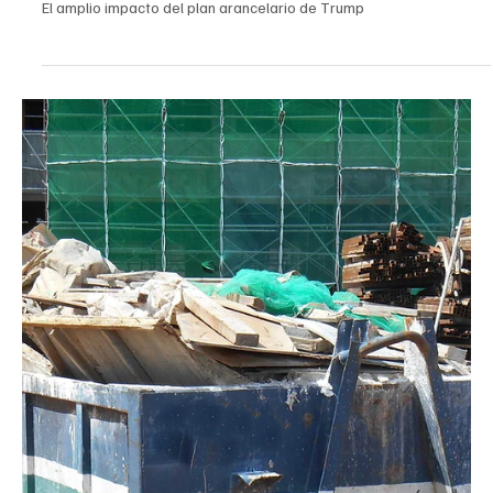
Anthony Victoria
20 ago 2025
3 min de lectura
California
Agentes federales de inmigración disparan
contra un hombre de San Bernardino durante un
operativo selectivo, según el DHS
Agentes federales de inmigración disparan contra un hombre de
San Bernardino durante un operativo selectivo, según el DHS