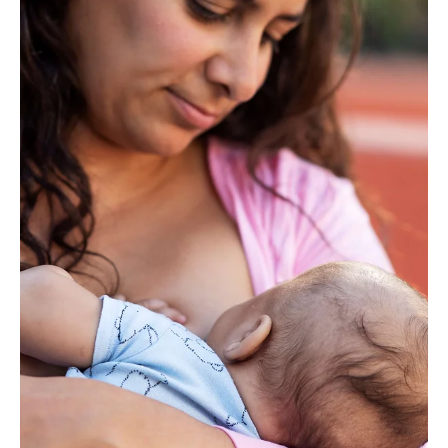
Anthony Victoria
27 ago 2025
2 min de lectura
California
Abogados buscan respuestas tras el tiroteo de
la Patrulla Fronteriza contra la camioneta de un
hombre de San Bernardino
Abogados buscan respuestas tras el tiroteo de la Patrulla
Fronteriza contra la camioneta de un hombre de San Bernardino