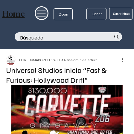
Home
Suscribirse
Donar
Zoom
EL INFORMADOR DEL VALLE
14 ene
2 min de lectura
Universal Studios inicia “Fast &
Furious: Hollywood Drift”