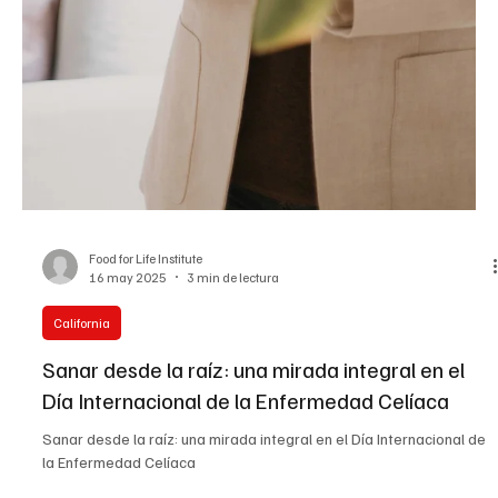
EL INFORMADOR DEL VALLE
7 jun 2025
1 min de lectura
Nacional
Declaración del Director Interino de ICE, Todd
Lyons, sobre las agresiones contra agentes
federales del orden público en Los Ángeles el 6
de junio
Declaración del Director Interino de ICE, Todd Lyons, sobre las
agresiones contra agentes federales del orden público en Los
Ángelesel 6 de junio