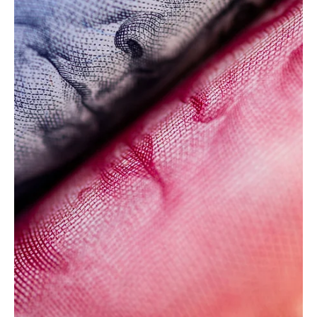
EL INFORMADOR DEL VALLE
19 jun 2025
1 min de lectura
Nacional
Los demócratas de Stonewall condenan el
cambio de nombre del buque naval
estadounidense Harvey Milk
Los demócratas de Stonewall condenan el cambio de nombre del