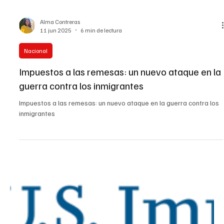
buque naval estadounidense Harvey Milk